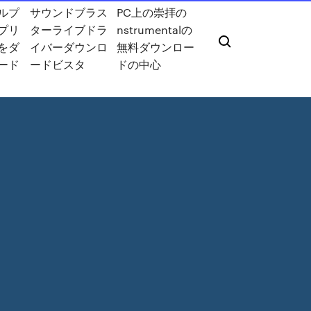
ルプ
サウンドブラス
PC上の崇拝の
プリ
ターライブドラ
nstrumentalの
をダ
イバーダウンロ
無料ダウンロー
ード
ードビスタ
ドの中心