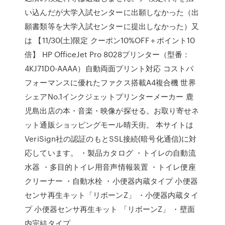
い込んだが大学入試センターに出願しなかった（出
願書類等を大学入試センターに提出しなかった）又
は 【11/30(土)限定 クーポン10%OFF＋ポイント10
倍】 HP OfficeJet Pro 8028プリンター（型番：
4KJ71D0-AAAA）自動両面プリント対応 コストパ
フォーマンスに優れたファクス搭載A4複合機 世界
シェアNo.1インクジェットプリンターメーカー 鹿
児島出店の本・音楽・映像が探せる。お取り寄せネ
ット通販ショッピングモール晴天街。 本サイトは
VeriSign社の認証のもとSSL接続(暗号化通信)に対
応しています。 ・製品カタログ ・トイレの自動流
水器 ・多目的トイレ用音声情報装置 ・トイレ便座
クリーナー ・自動水栓 ・小便器内蔵タイプ 小便器
センサ再生キット「リボーンZ」 ・小便器内蔵タイ
プ 小便器センサ再生キット 「リボーンZ」 ・壁面
内完結タイプ